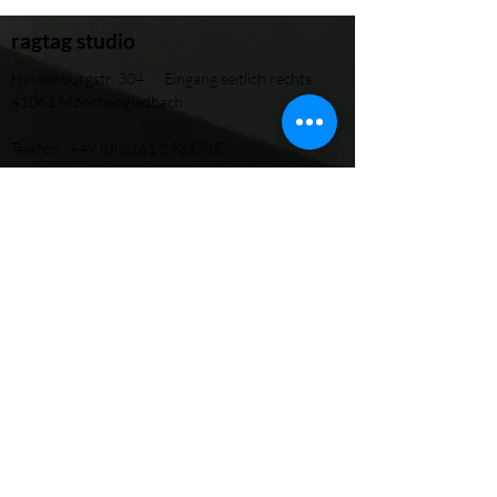
ragtag studio
​Hindenburgstr. 304 Eingang seitlich rechts
41061 Mönchengladbach
Telefon:
+49 (0) 2161 2933785
info@ragtag-dance.de
Impressum
Datenschutz
OUR LOCATION