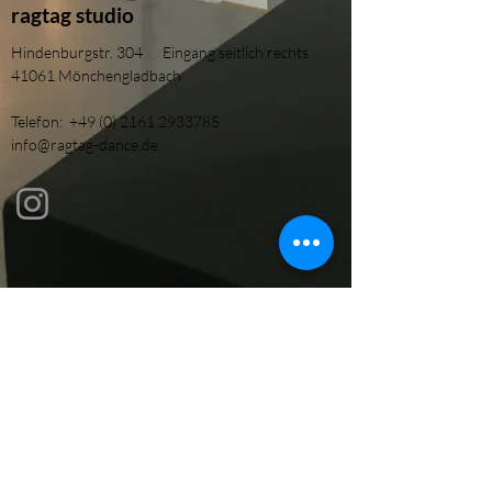
ragtag studio
​Hindenburgstr. 304 Eingang seitlich rechts
41061 Mönchengladbach
Telefon:
+49 (0) 2161 2933785
info@ragtag-dance.de
Impressum
Datenschutz
OUR LOCATION