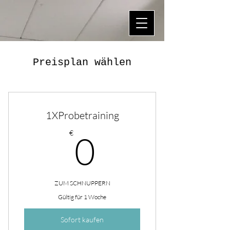
Preisplan wählen
1XProbetraining
0€
€
0
ZUM SCHNUPPERN
Gültig für 1 Woche
Sofort kaufen