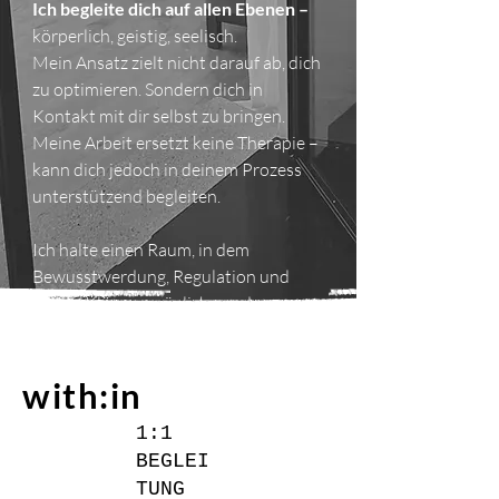
Ich begleite dich auf allen Ebenen –
körperlich, geistig, seelisch.
Mein Ansatz zielt nicht darauf ab, dich
zu optimieren. Sondern dich in
Kontakt mit dir selbst zu bringen.
Meine Arbeit ersetzt keine Therapie –
kann dich jedoch in deinem Prozess
unterstützend begleiten.
Ich halte einen Raum, in dem
Bewusstwerdung, Regulation und
innere Klärung möglich werden.
with:in
1:1
BEGLEI
TUNG