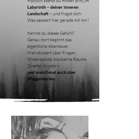
Plötzlich stehst du mitten drin
,
im
Labyrinth – deiner inneren
Landschaft
– und fragst dich:
Was passiert hier gerade mit mir?
Kennst du dieses Gefühl?
Genau dort beginnt das
eigentliche Abenteuer.
Man stolpert über Fragen,
Widerstände, blockierte Räume,
Zweifel, Ängste –
und manchmal auch über
Weggefährten.