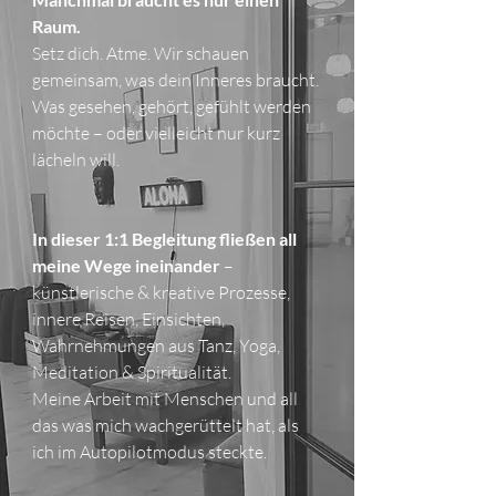
Raum.
Setz dich. Atme. Wir schauen
gemeinsam, was dein Inneres braucht.
Was gesehen, gehört, gefühlt werden
möchte – oder vielleicht nur kurz
lächeln will.
In dieser 1:1 Begleitung fließen all
meine Wege ineinander
–
künstlerische & kreative Prozesse,
innere Reisen, Einsichten,
Wahrnehmungen aus Tanz, Yoga,
Meditation & Spiritualität.
Meine Arbeit mit Menschen und all
das was mich wachgerüttelt hat, als
ich im Autopilotmodus steckte.