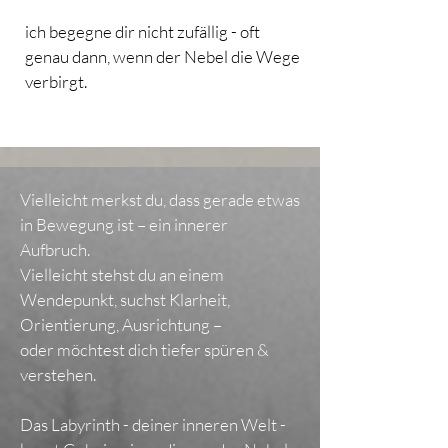
ich begegne dir nicht zufällig - oft
genau dann, wenn der Nebel die Wege
verbirgt.
Vielleicht merkst du, dass gerade etwas
in Bewegung ist – ein innerer
Aufbruch.
Vielleicht stehst du an einem
Wendepunkt, suchst Klarheit,
Orientierung, Ausrichtung –
oder möchtest dich tiefer spüren &
verstehen.
Das Labyrinth - deiner inneren Welt -